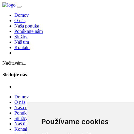
Domov
O nás
Naša ponuka
Ponúknite nám
Služby
Náš tím
Kontakt
Načítavám...
Sledujte nás
Domov
O nás
Naša ponuka
Ponúknite nám
Služby
Používame cookies
Náš tím
Kontakt